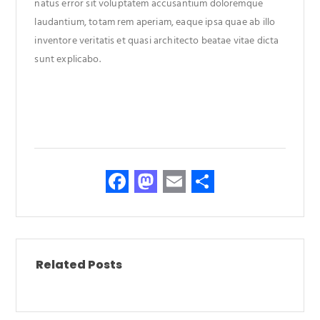
natus error sit voluptatem accusantium doloremque
laudantium, totam rem aperiam, eaque ipsa quae ab illo
inventore veritatis et quasi architecto beatae vitae dicta
sunt explicabo.
F
M
E
S
ac
as
m
h
e
to
ail
ar
b
d
e
o
o
Related Posts
o
n
k