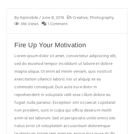
By
Kipmobile
/
June 8, 2016
Creative
,
Photography
366 Views
1 Comment
Fire Up Your Motivation
Lorem ipsum dolor sit amet, consectetur adipisicing elit,
sed do eiusmod tempor incididunt ut labore et dolore
magna aliqua. Ut enim ad minim veniam, quis nostrud
exercitation ullamco laboris nisi ut aliquip ex ea
commodo consequat. Duis aute irure dolor in
reprehenderit in voluptate velit esse cillum dolore eu
fugiat nulla pariatur. Excepteur sint occaecat cupidatat
non proident, sunt in culpa qui officia deserunt mollit
anim id est laborum. Sed ut perspiciatis unde omnis iste
natus error sit voluptatem accusantium doloremque
laudantium, totam rem aperiam, eaque ipsa quae ab illo